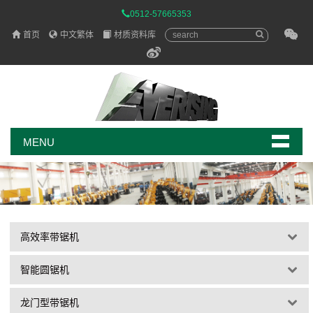
0512-57665353
首页
中文繁体
材质资料库
MENU
高效率带锯机
智能圆锯机
龙门型带锯机