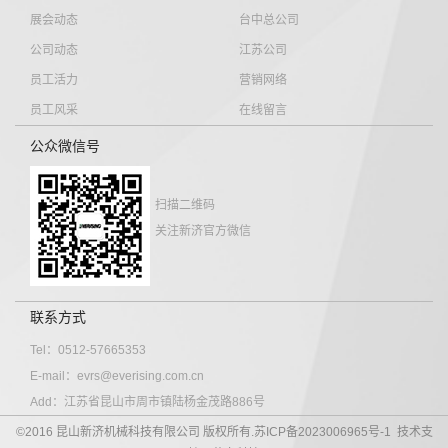
展会动态
台中总公司
公司动态
江苏公司
员工活力
营销网络
员工风采
在线留言
公众微信号
扫描二维码
关注新济官方微信
联系方式
Tel：0512-57665353
E-mail：evrs@everising.com.cn
Add：江苏省昆山市周市镇陆杨金茂路886号
©2016 昆山新济机械科技有限公司 版权所有.
苏ICP备2023006965号-1
技术支